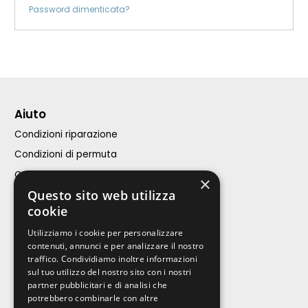
Password dimenticata?
Aiuto
Condizioni riparazione
Condizioni di permuta
Condizioni di vendita
×
Questo sito web utilizza
Assistenza Clienti
cookie
iPhone
Utilizziamo i cookie per personalizzare
contenuti, annunci e per analizzare il nostro
Calcola riparazione
traffico. Condividiamo inoltre informazioni
sul tuo utilizzo del nostro sito con i nostri
Acquista
partner pubblicitari e di analisi che
potrebbero combinarle con altre