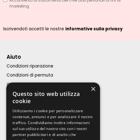
Acconsento al trattamento dei miei dati personali ai fini di
marketing
Iscrivendoti accetti le nostre
informative sulla privacy
Aiuto
Condizioni riparazione
Condizioni di permuta
Condizioni di vendita
×
Questo sito web utilizza
Assistenza Clienti
cookie
iPhone
Utilizziamo i cookie per personalizzare
contenuti, annunci e per analizzare il nostro
Calcola riparazione
traffico. Condividiamo inoltre informazioni
sul tuo utilizzo del nostro sito con i nostri
Acquista
partner pubblicitari e di analisi che