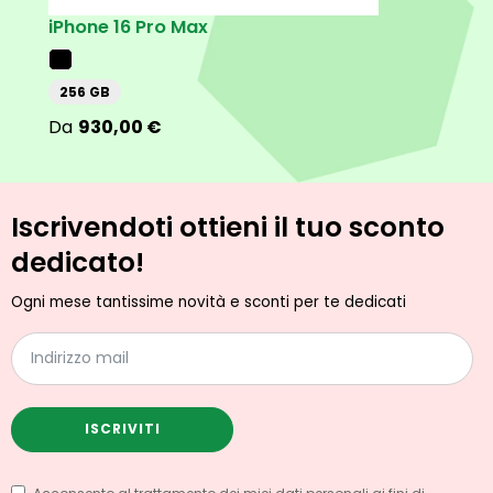
iPhone 16 Pro Max
iPh
256 GB
25
930,00
€
Iscrivendoti ottieni il tuo sconto
dedicato!
Ogni mese tantissime novità e sconti per te dedicati
ISCRIVITI