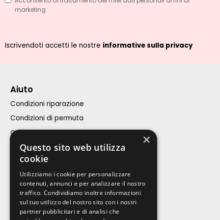
Acconsento al trattamento dei miei dati personali ai fini di
marketing
Iscrivendoti accetti le nostre
informative sulla privacy
Aiuto
Condizioni riparazione
Condizioni di permuta
Condizioni di vendita
×
Questo sito web utilizza
Assistenza Clienti
cookie
iPhone
Utilizziamo i cookie per personalizzare
contenuti, annunci e per analizzare il nostro
Calcola riparazione
traffico. Condividiamo inoltre informazioni
sul tuo utilizzo del nostro sito con i nostri
Acquista
partner pubblicitari e di analisi che