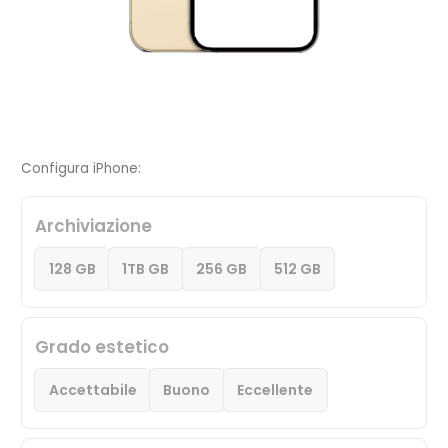
Configura iPhone:
Archiviazione
128 GB
1TB GB
256 GB
512 GB
Grado estetico
Accettabile
Buono
Eccellente