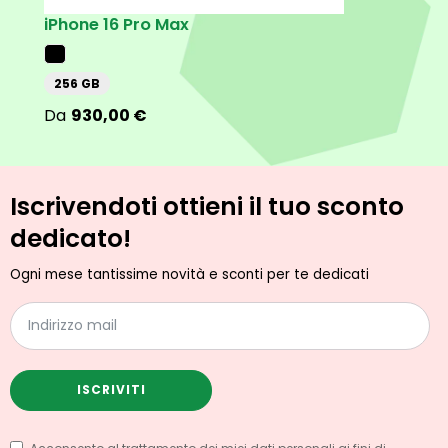
iPhone 16 Pro Max
iPh
256 GB
25
930,00
€
Iscrivendoti ottieni il tuo sconto
dedicato!
Ogni mese tantissime novità e sconti per te dedicati
ISCRIVITI