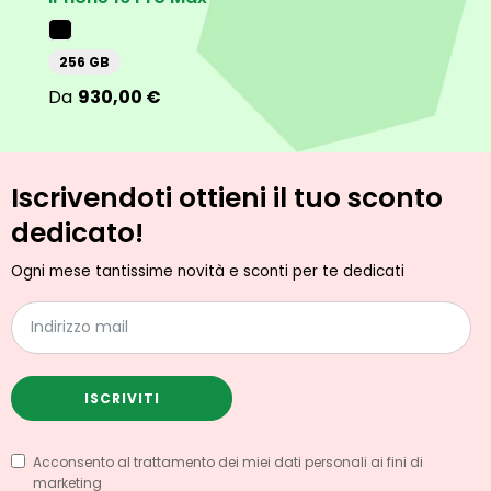
256 GB
25
930,00
€
Iscrivendoti ottieni il tuo sconto
dedicato!
Ogni mese tantissime novità e sconti per te dedicati
ISCRIVITI
Acconsento al trattamento dei miei dati personali ai fini di
marketing