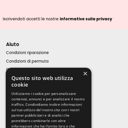
Iscrivendoti accetti le nostre
informative sulla privacy
Aiuto
Condizioni riparazione
Condizioni di permuta
Condizioni di vendita
×
Questo sito web utilizza
Assistenza Clienti
cookie
iPhone
Utilizziamo i cookie per personalizzare
contenuti, annunci e per analizzare il nostro
Calcola riparazione
traffico. Condividiamo inoltre informazioni
sul tuo utilizzo del nostro sito con i nostri
Acquista
partner pubblicitari e di analisi che
potrebbero combinarle con altre
Contatti
informazioni che hai fornito loro o che