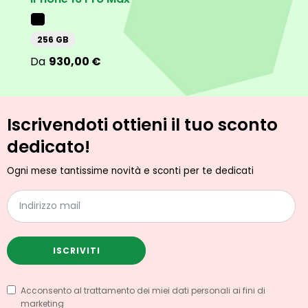
256 GB
25
930,00
€
Iscrivendoti ottieni il tuo sconto
dedicato!
Ogni mese tantissime novità e sconti per te dedicati
ISCRIVITI
Acconsento al trattamento dei miei dati personali ai fini di
marketing