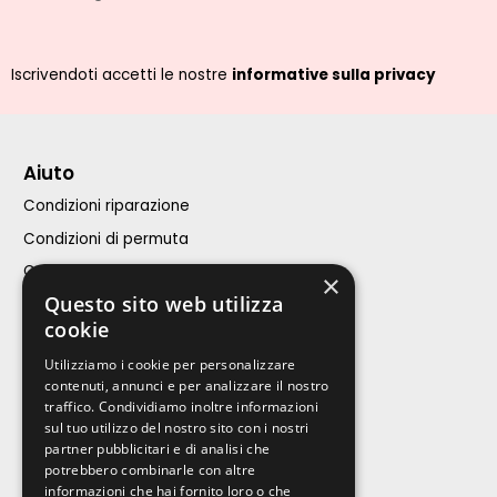
Iscrivendoti accetti le nostre
informative sulla privacy
Aiuto
Condizioni riparazione
Condizioni di permuta
Condizioni di vendita
×
Questo sito web utilizza
Assistenza Clienti
cookie
iPhone
Utilizziamo i cookie per personalizzare
contenuti, annunci e per analizzare il nostro
Calcola riparazione
traffico. Condividiamo inoltre informazioni
sul tuo utilizzo del nostro sito con i nostri
Acquista
partner pubblicitari e di analisi che
potrebbero combinarle con altre
Contatti
informazioni che hai fornito loro o che